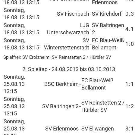
18.08.13 13:15
Erlenmoos
Sonntag,
SV Fischbach
-
SV Kirchdorf
0
:
3
18.08.13 13:15
Sonntag,
LJG
SV Baltringen
-
4
:
1
18.08.13 13:15
Unterschwarzach
2
Sonntag,
SV
FC Blau-Weiß
-
1
:
0
18.08.13 13:15
Winterstettenstadt
Bellamont
Spielfrei: SV Erolzheim SV Reinstetten 2 / Hürbler SV
2. Spieltag - 24.08.2013 bis 03.10.2013
Sonntag,
FC Blau-Weiß
25.08.13
BSC Berkheim
-
1
:
1
Bellamont
13:15
Sonntag,
SV Reinstetten 2 /
25.08.13
SV Baltringen 2
-
1
:
2
Hürbler SV
13:15
Sonntag,
25.08.13
SV Erlenmoos
-
SV Ellwangen
3
:
1