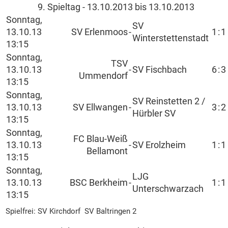
9. Spieltag - 13.10.2013 bis 13.10.2013
Sonntag,
SV
13.10.13
SV Erlenmoos
-
1
:
1
Winterstettenstadt
13:15
Sonntag,
TSV
13.10.13
-
SV Fischbach
6
:
3
Ummendorf
13:15
Sonntag,
SV Reinstetten 2 /
13.10.13
SV Ellwangen
-
3
:
2
Hürbler SV
13:15
Sonntag,
FC Blau-Weiß
13.10.13
-
SV Erolzheim
1
:
1
Bellamont
13:15
Sonntag,
LJG
13.10.13
BSC Berkheim
-
1
:
1
Unterschwarzach
13:15
Spielfrei: SV Kirchdorf SV Baltringen 2