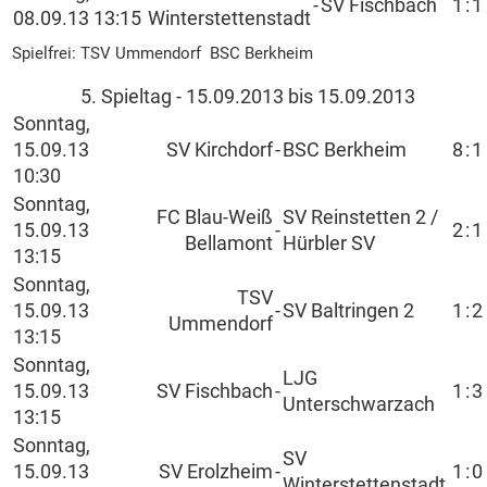
-
SV Fischbach
1
:
1
08.09.13 13:15
Winterstettenstadt
Spielfrei: TSV Ummendorf BSC Berkheim
5. Spieltag - 15.09.2013 bis 15.09.2013
Sonntag,
15.09.13
SV Kirchdorf
-
BSC Berkheim
8
:
1
10:30
Sonntag,
FC Blau-Weiß
SV Reinstetten 2 /
15.09.13
-
2
:
1
Bellamont
Hürbler SV
13:15
Sonntag,
TSV
15.09.13
-
SV Baltringen 2
1
:
2
Ummendorf
13:15
Sonntag,
LJG
15.09.13
SV Fischbach
-
1
:
3
Unterschwarzach
13:15
Sonntag,
SV
15.09.13
SV Erolzheim
-
1
:
0
Winterstettenstadt