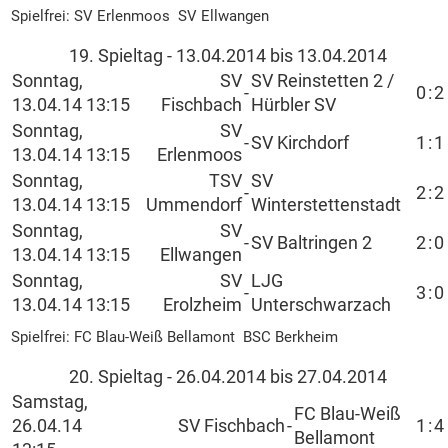
Spielfrei: SV Erlenmoos SV Ellwangen
19. Spieltag - 13.04.2014 bis 13.04.2014
Sonntag,
SV
SV Reinstetten 2 /
-
0
:
2
13.04.14 13:15
Fischbach
Hürbler SV
Sonntag,
SV
-
SV Kirchdorf
1
:
1
13.04.14 13:15
Erlenmoos
Sonntag,
TSV
SV
-
2
:
2
13.04.14 13:15
Ummendorf
Winterstettenstadt
Sonntag,
SV
-
SV Baltringen 2
2
:
0
13.04.14 13:15
Ellwangen
Sonntag,
SV
LJG
-
3
:
0
13.04.14 13:15
Erolzheim
Unterschwarzach
Spielfrei: FC Blau-Weiß Bellamont BSC Berkheim
20. Spieltag - 26.04.2014 bis 27.04.2014
Samstag,
FC Blau-Weiß
26.04.14
SV Fischbach
-
1
:
4
Bellamont