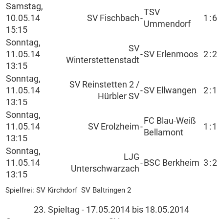
Samstag,
TSV
10.05.14
SV Fischbach
-
1
:
6
Ummendorf
15:15
Sonntag,
SV
11.05.14
-
SV Erlenmoos
2
:
2
Winterstettenstadt
13:15
Sonntag,
SV Reinstetten 2 /
11.05.14
-
SV Ellwangen
2
:
1
Hürbler SV
13:15
Sonntag,
FC Blau-Weiß
11.05.14
SV Erolzheim
-
1
:
1
Bellamont
13:15
Sonntag,
LJG
11.05.14
-
BSC Berkheim
3
:
2
Unterschwarzach
13:15
Spielfrei: SV Kirchdorf SV Baltringen 2
23. Spieltag - 17.05.2014 bis 18.05.2014