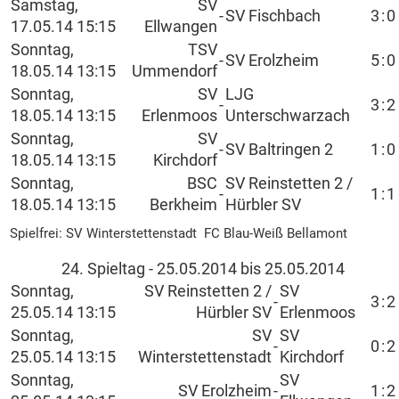
Samstag,
SV
-
SV Fischbach
3
:
0
17.05.14 15:15
Ellwangen
Sonntag,
TSV
-
SV Erolzheim
5
:
0
18.05.14 13:15
Ummendorf
Sonntag,
SV
LJG
-
3
:
2
18.05.14 13:15
Erlenmoos
Unterschwarzach
Sonntag,
SV
-
SV Baltringen 2
1
:
0
18.05.14 13:15
Kirchdorf
Sonntag,
BSC
SV Reinstetten 2 /
-
1
:
1
18.05.14 13:15
Berkheim
Hürbler SV
Spielfrei: SV Winterstettenstadt FC Blau-Weiß Bellamont
24. Spieltag - 25.05.2014 bis 25.05.2014
Sonntag,
SV Reinstetten 2 /
SV
-
3
:
2
25.05.14 13:15
Hürbler SV
Erlenmoos
Sonntag,
SV
SV
-
0
:
2
25.05.14 13:15
Winterstettenstadt
Kirchdorf
Sonntag,
SV
SV Erolzheim
-
1
:
2