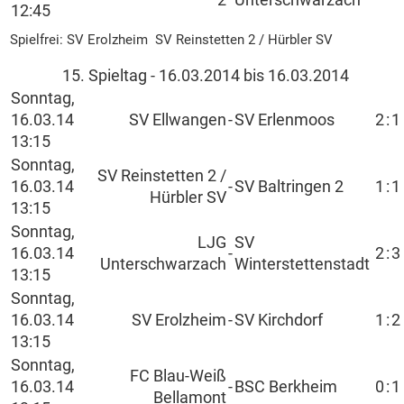
2
Unterschwarzach
12:45
Spielfrei: SV Erolzheim SV Reinstetten 2 / Hürbler SV
15. Spieltag - 16.03.2014 bis 16.03.2014
Sonntag,
16.03.14
SV Ellwangen
-
SV Erlenmoos
2
:
1
13:15
Sonntag,
SV Reinstetten 2 /
16.03.14
-
SV Baltringen 2
1
:
1
Hürbler SV
13:15
Sonntag,
LJG
SV
16.03.14
-
2
:
3
Unterschwarzach
Winterstettenstadt
13:15
Sonntag,
16.03.14
SV Erolzheim
-
SV Kirchdorf
1
:
2
13:15
Sonntag,
FC Blau-Weiß
16.03.14
-
BSC Berkheim
0
:
1
Bellamont