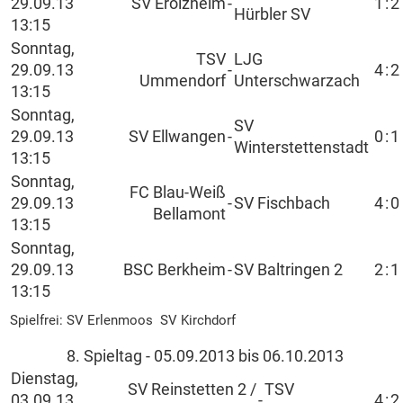
29.09.13
SV Erolzheim
-
1
:
2
Hürbler SV
13:15
Sonntag,
TSV
LJG
29.09.13
-
4
:
2
Ummendorf
Unterschwarzach
13:15
Sonntag,
SV
29.09.13
SV Ellwangen
-
0
:
1
Winterstettenstadt
13:15
Sonntag,
FC Blau-Weiß
29.09.13
-
SV Fischbach
4
:
0
Bellamont
13:15
Sonntag,
29.09.13
BSC Berkheim
-
SV Baltringen 2
2
:
1
13:15
Spielfrei: SV Erlenmoos SV Kirchdorf
8. Spieltag - 05.09.2013 bis 06.10.2013
Dienstag,
SV Reinstetten 2 /
TSV
03.09.13
-
4
:
2