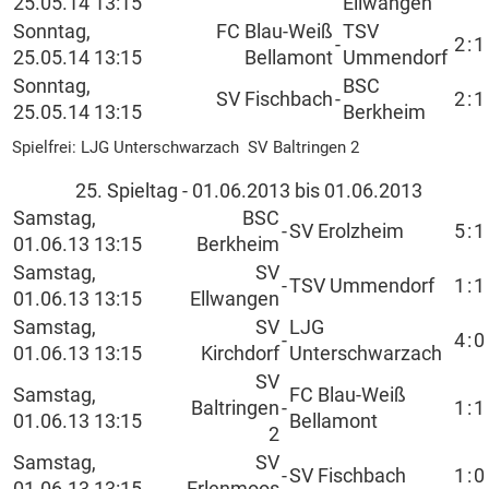
25.05.14 13:15
Ellwangen
Sonntag,
FC Blau-Weiß
TSV
-
2
:
1
25.05.14 13:15
Bellamont
Ummendorf
Sonntag,
BSC
SV Fischbach
-
2
:
1
25.05.14 13:15
Berkheim
Spielfrei: LJG Unterschwarzach SV Baltringen 2
25. Spieltag - 01.06.2013 bis 01.06.2013
Samstag,
BSC
-
SV Erolzheim
5
:
1
01.06.13 13:15
Berkheim
Samstag,
SV
-
TSV Ummendorf
1
:
1
01.06.13 13:15
Ellwangen
Samstag,
SV
LJG
-
4
:
0
01.06.13 13:15
Kirchdorf
Unterschwarzach
SV
Samstag,
FC Blau-Weiß
Baltringen
-
1
:
1
01.06.13 13:15
Bellamont
2
Samstag,
SV
-
SV Fischbach
1
:
0