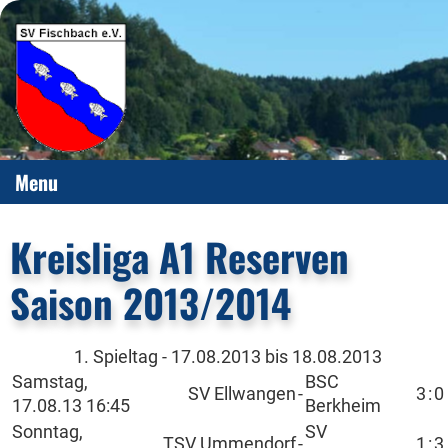
Menu
Kreisliga A1 Reserven
Saison 2013/2014
1. Spieltag - 17.08.2013 bis 18.08.2013
Samstag,
BSC
SV Ellwangen
-
3
:
0
17.08.13 16:45
Berkheim
Sonntag,
SV
TSV Ummendorf
-
1
:
3