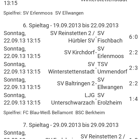
13:15
Spielfrei: SV Erlenmoos SV Ellwangen
6. Spieltag - 19.09.2013 bis 22.09.2013
Sonntag,
SV Reinstetten 2 /
SV
-
6
:
0
22.09.13 13:15
Hürbler SV
Fischbach
Sonntag,
SV
SV Kirchdorf
-
2
:
2
22.09.13 13:15
Erlenmoos
Sonntag,
SV
TSV
-
2
:
3
22.09.13 13:15
Winterstettenstadt
Ummendorf
Sonntag,
SV
SV Baltringen 2
-
2
:
2
22.09.13 13:15
Ellwangen
Sonntag,
LJG
SV
-
1
:
4
22.09.13 13:15
Unterschwarzach
Erolzheim
Spielfrei: FC Blau-Weiß Bellamont BSC Berkheim
7. Spieltag - 29.09.2013 bis 29.09.2013
Sonntag,
SV Reinstetten 2 /