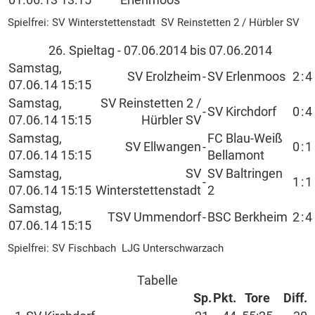
01.06.13 13:15
Erlenmoos
Spielfrei: SV Winterstettenstadt SV Reinstetten 2 / Hürbler SV
26. Spieltag - 07.06.2014 bis 07.06.2014
Samstag,
SV Erolzheim
-
SV Erlenmoos
2
:
4
07.06.14 15:15
Samstag,
SV Reinstetten 2 /
-
SV Kirchdorf
0
:
4
07.06.14 15:15
Hürbler SV
Samstag,
FC Blau-Weiß
SV Ellwangen
-
0
:
1
07.06.14 15:15
Bellamont
Samstag,
SV
SV Baltringen
-
1
:
1
07.06.14 15:15
Winterstettenstadt
2
Samstag,
TSV Ummendorf
-
BSC Berkheim
2
:
4
07.06.14 15:15
Spielfrei: SV Fischbach LJG Unterschwarzach
Tabelle
Sp.
Pkt.
Tore
Diff.