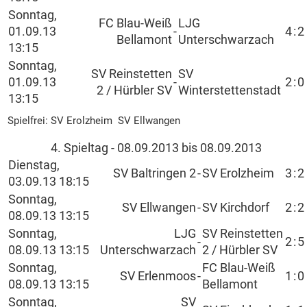
Sonntag,
FC Blau-Weiß
LJG
01.09.13
-
4
:
2
Bellamont
Unterschwarzach
13:15
Sonntag,
SV Reinstetten
SV
01.09.13
-
2
:
0
2 / Hürbler SV
Winterstettenstadt
13:15
Spielfrei: SV Erolzheim SV Ellwangen
4. Spieltag - 08.09.2013 bis 08.09.2013
Dienstag,
SV Baltringen 2
-
SV Erolzheim
3
:
2
03.09.13 18:15
Sonntag,
SV Ellwangen
-
SV Kirchdorf
2
:
2
08.09.13 13:15
Sonntag,
LJG
SV Reinstetten
-
2
:
5
08.09.13 13:15
Unterschwarzach
2 / Hürbler SV
Sonntag,
FC Blau-Weiß
SV Erlenmoos
-
1
:
0
08.09.13 13:15
Bellamont
Sonntag,
SV