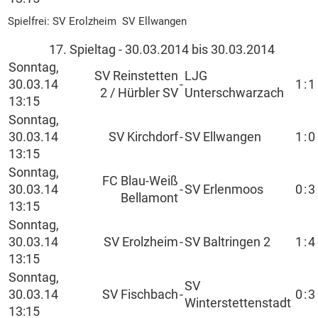
Spielfrei: SV Erolzheim SV Ellwangen
17. Spieltag - 30.03.2014 bis 30.03.2014
Sonntag,
SV Reinstetten
LJG
30.03.14
-
1
:
1
2 / Hürbler SV
Unterschwarzach
13:15
Sonntag,
30.03.14
SV Kirchdorf
-
SV Ellwangen
1
:
0
13:15
Sonntag,
FC Blau-Weiß
30.03.14
-
SV Erlenmoos
0
:
3
Bellamont
13:15
Sonntag,
30.03.14
SV Erolzheim
-
SV Baltringen 2
1
:
4
13:15
Sonntag,
SV
30.03.14
SV Fischbach
-
0
:
3
Winterstettenstadt
13:15