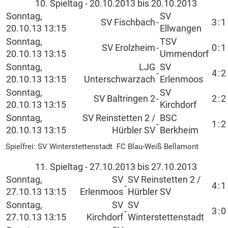
10. Spieltag - 20.10.2013 bis 20.10.2013
Sonntag,
SV
SV Fischbach
-
3
:
1
20.10.13 13:15
Ellwangen
Sonntag,
TSV
SV Erolzheim
-
0
:
1
20.10.13 13:15
Ummendorf
Sonntag,
LJG
SV
-
4
:
2
20.10.13 13:15
Unterschwarzach
Erlenmoos
Sonntag,
SV
SV Baltringen 2
-
2
:
2
20.10.13 13:15
Kirchdorf
Sonntag,
SV Reinstetten 2 /
BSC
-
1
:
2
20.10.13 13:15
Hürbler SV
Berkheim
Spielfrei: SV Winterstettenstadt FC Blau-Weiß Bellamont
11. Spieltag - 27.10.2013 bis 27.10.2013
Sonntag,
SV
SV Reinstetten 2 /
-
4
:
1
27.10.13 13:15
Erlenmoos
Hürbler SV
Sonntag,
SV
SV
-
3
:
0
27.10.13 13:15
Kirchdorf
Winterstettenstadt