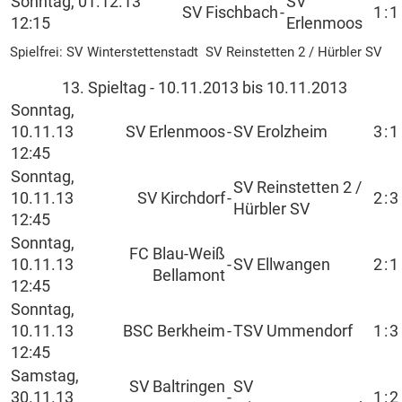
Sonntag, 01.12.13
SV
SV Fischbach
-
1
:
1
12:15
Erlenmoos
Spielfrei: SV Winterstettenstadt SV Reinstetten 2 / Hürbler SV
13. Spieltag - 10.11.2013 bis 10.11.2013
Sonntag,
10.11.13
SV Erlenmoos
-
SV Erolzheim
3
:
1
12:45
Sonntag,
SV Reinstetten 2 /
10.11.13
SV Kirchdorf
-
2
:
3
Hürbler SV
12:45
Sonntag,
FC Blau-Weiß
10.11.13
-
SV Ellwangen
2
:
1
Bellamont
12:45
Sonntag,
10.11.13
BSC Berkheim
-
TSV Ummendorf
1
:
3
12:45
Samstag,
SV Baltringen
SV
30.11.13
-
1
:
2