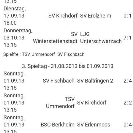
13:15
Dienstag,
17.09.13
SV Kirchdorf
-
SV Erolzheim
0
:
1
18:00
Donnerstag,
SV
LJG
03.10.13
-
7
:
1
Winterstettenstadt
Unterschwarzach
13:15
Spielfrei: TSV Ummendorf SV Fischbach
3. Spieltag - 31.08.2013 bis 01.09.2013
Sonntag,
01.09.13
SV Fischbach
-
SV Baltringen 2
2
:
4
13:15
Sonntag,
TSV
01.09.13
-
SV Kirchdorf
2
:
2
Ummendorf
13:15
Sonntag,
01.09.13
BSC Berkheim
-
SV Erlenmoos
0
:
4
13:15