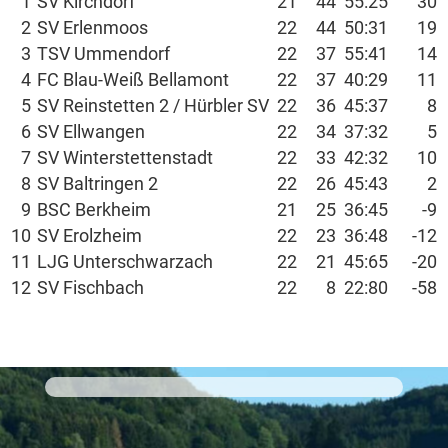
1
SV Kirchdorf
21
44
55:25
30
2
SV Erlenmoos
22
44
50:31
19
3
TSV Ummendorf
22
37
55:41
14
4
FC Blau-Weiß Bellamont
22
37
40:29
11
5
SV Reinstetten 2 / Hürbler SV
22
36
45:37
8
6
SV Ellwangen
22
34
37:32
5
7
SV Winterstettenstadt
22
33
42:32
10
8
SV Baltringen 2
22
26
45:43
2
9
BSC Berkheim
21
25
36:45
-9
10
SV Erolzheim
22
23
36:48
-12
11
LJG Unterschwarzach
22
21
45:65
-20
12
SV Fischbach
22
8
22:80
-58