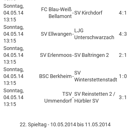
Sonntag,
FC Blau-Weiß
04.05.14
-
SV Kirchdorf
4
:
1
Bellamont
13:15
Sonntag,
LJG
04.05.14
SV Ellwangen
-
4
:
3
Unterschwarzach
13:15
Sonntag,
04.05.14
SV Erlenmoos
-
SV Baltringen 2
2
:
1
13:15
Sonntag,
SV
04.05.14
BSC Berkheim
-
1
:
0
Winterstettenstadt
13:15
Sonntag,
TSV
SV Reinstetten 2 /
04.05.14
-
3
:
1
Ummendorf
Hürbler SV
13:15
22. Spieltag - 10.05.2014 bis 11.05.2014