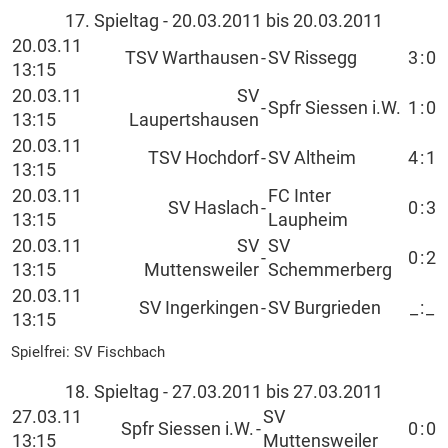
17. Spieltag - 20.03.2011 bis 20.03.2011
20.03.11
TSV Warthausen
-
SV Rissegg
3
:
0
13:15
20.03.11
SV
-
Spfr Siessen i.W.
1
:
0
13:15
Laupertshausen
20.03.11
TSV Hochdorf
-
SV Altheim
4
:
1
13:15
20.03.11
FC Inter
SV Haslach
-
0
:
3
13:15
Laupheim
20.03.11
SV
SV
-
0
:
2
13:15
Muttensweiler
Schemmerberg
20.03.11
SV Ingerkingen
-
SV Burgrieden
_
:
_
13:15
Spielfrei: SV Fischbach
18. Spieltag - 27.03.2011 bis 27.03.2011
27.03.11
SV
Spfr Siessen i.W.
-
0
:
0
13:15
Muttensweiler