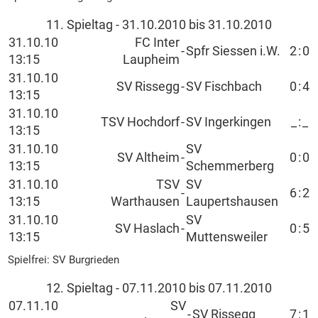
11. Spieltag - 31.10.2010 bis 31.10.2010
31.10.10
FC Inter
-
Spfr Siessen i.W.
2
:
0
13:15
Laupheim
31.10.10
SV Rissegg
-
SV Fischbach
0
:
4
13:15
31.10.10
TSV Hochdorf
-
SV Ingerkingen
_
:
_
13:15
31.10.10
SV
SV Altheim
-
0
:
0
13:15
Schemmerberg
31.10.10
TSV
SV
-
6
:
2
13:15
Warthausen
Laupertshausen
31.10.10
SV
SV Haslach
-
0
:
5
13:15
Muttensweiler
Spielfrei: SV Burgrieden
12. Spieltag - 07.11.2010 bis 07.11.2010
07.11.10
SV
-
SV Rissegg
7
:
1