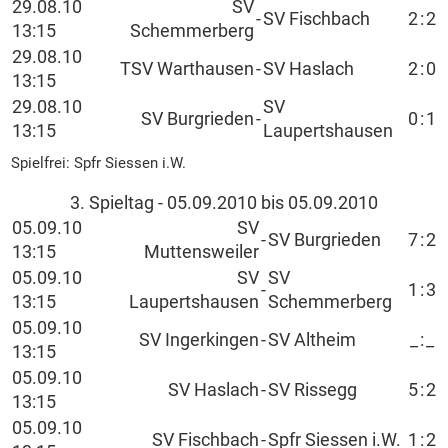
29.08.10
SV
-
SV Fischbach
2
:
2
13:15
Schemmerberg
29.08.10
TSV Warthausen
-
SV Haslach
2
:
0
13:15
29.08.10
SV
SV Burgrieden
-
0
:
1
13:15
Laupertshausen
Spielfrei: Spfr Siessen i.W.
3. Spieltag - 05.09.2010 bis 05.09.2010
05.09.10
SV
-
SV Burgrieden
7
:
2
13:15
Muttensweiler
05.09.10
SV
SV
-
1
:
3
13:15
Laupertshausen
Schemmerberg
05.09.10
SV Ingerkingen
-
SV Altheim
_
:
_
13:15
05.09.10
SV Haslach
-
SV Rissegg
5
:
2
13:15
05.09.10
SV Fischbach
-
Spfr Siessen i.W.
1
:
2