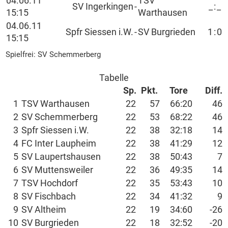
04.06.11
TSV
SV Ingerkingen
-
_
:
_
15:15
Warthausen
04.06.11
Spfr Siessen i.W.
-
SV Burgrieden
1
:
0
15:15
Spielfrei: SV Schemmerberg
Tabelle
Sp.
Pkt.
Tore
Diff.
1
TSV Warthausen
22
57
66:20
46
2
SV Schemmerberg
22
53
68:22
46
3
Spfr Siessen i.W.
22
38
32:18
14
4
FC Inter Laupheim
22
38
41:29
12
5
SV Laupertshausen
22
38
50:43
7
6
SV Muttensweiler
22
36
49:35
14
7
TSV Hochdorf
22
35
53:43
10
8
SV Fischbach
22
34
41:32
9
9
SV Altheim
22
19
34:60
-26
10
SV Burgrieden
22
18
32:52
-20