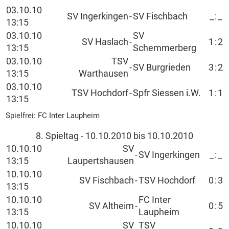
03.10.10
SV Ingerkingen
-
SV Fischbach
_
:
_
13:15
03.10.10
SV
SV Haslach
-
1
:
2
13:15
Schemmerberg
03.10.10
TSV
-
SV Burgrieden
3
:
2
13:15
Warthausen
03.10.10
TSV Hochdorf
-
Spfr Siessen i.W.
1
:
1
13:15
Spielfrei: FC Inter Laupheim
8. Spieltag - 10.10.2010 bis 10.10.2010
10.10.10
SV
-
SV Ingerkingen
_
:
_
13:15
Laupertshausen
10.10.10
SV Fischbach
-
TSV Hochdorf
0
:
3
13:15
10.10.10
FC Inter
SV Altheim
-
0
:
5
13:15
Laupheim
10.10.10
SV
TSV