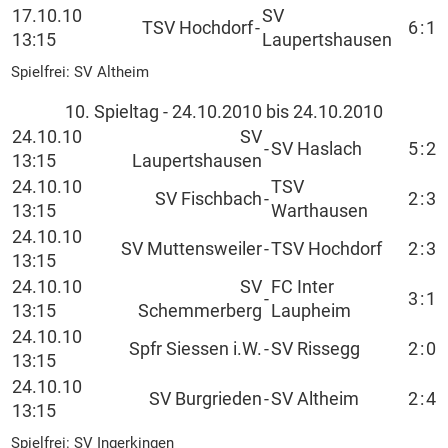
17.10.10
SV
TSV Hochdorf
-
6
:
1
13:15
Laupertshausen
Spielfrei: SV Altheim
10. Spieltag - 24.10.2010 bis 24.10.2010
24.10.10
SV
-
SV Haslach
5
:
2
13:15
Laupertshausen
24.10.10
TSV
SV Fischbach
-
2
:
3
13:15
Warthausen
24.10.10
SV Muttensweiler
-
TSV Hochdorf
2
:
3
13:15
24.10.10
SV
FC Inter
-
3
:
1
13:15
Schemmerberg
Laupheim
24.10.10
Spfr Siessen i.W.
-
SV Rissegg
2
:
0
13:15
24.10.10
SV Burgrieden
-
SV Altheim
2
:
4
13:15
Spielfrei: SV Ingerkingen