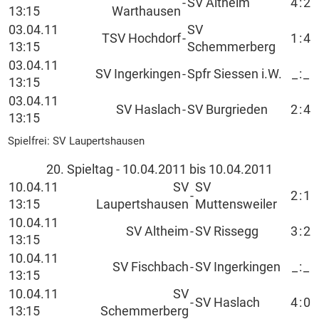
-
SV Altheim
4
:
2
13:15
Warthausen
03.04.11
SV
TSV Hochdorf
-
1
:
4
13:15
Schemmerberg
03.04.11
SV Ingerkingen
-
Spfr Siessen i.W.
_
:
_
13:15
03.04.11
SV Haslach
-
SV Burgrieden
2
:
4
13:15
Spielfrei: SV Laupertshausen
20. Spieltag - 10.04.2011 bis 10.04.2011
10.04.11
SV
SV
-
2
:
1
13:15
Laupertshausen
Muttensweiler
10.04.11
SV Altheim
-
SV Rissegg
3
:
2
13:15
10.04.11
SV Fischbach
-
SV Ingerkingen
_
:
_
13:15
10.04.11
SV
-
SV Haslach
4
:
0
13:15
Schemmerberg