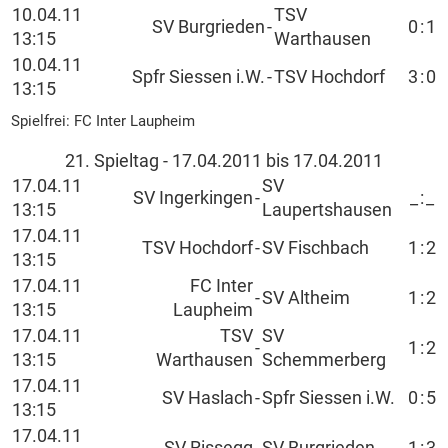
10.04.11
TSV
SV Burgrieden
-
0
:
1
13:15
Warthausen
10.04.11
Spfr Siessen i.W.
-
TSV Hochdorf
3
:
0
13:15
Spielfrei: FC Inter Laupheim
21. Spieltag - 17.04.2011 bis 17.04.2011
17.04.11
SV
SV Ingerkingen
-
_
:
_
13:15
Laupertshausen
17.04.11
TSV Hochdorf
-
SV Fischbach
1
:
2
13:15
17.04.11
FC Inter
-
SV Altheim
1
:
2
13:15
Laupheim
17.04.11
TSV
SV
-
1
:
2
13:15
Warthausen
Schemmerberg
17.04.11
SV Haslach
-
Spfr Siessen i.W.
0
:
5
13:15
17.04.11