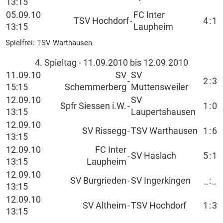
13:15
05.09.10
FC Inter
TSV Hochdorf
-
4
:
1
13:15
Laupheim
Spielfrei: TSV Warthausen
4. Spieltag - 11.09.2010 bis 12.09.2010
11.09.10
SV
SV
-
2
:
3
15:15
Schemmerberg
Muttensweiler
12.09.10
SV
Spfr Siessen i.W.
-
1
:
0
13:15
Laupertshausen
12.09.10
SV Rissegg
-
TSV Warthausen
1
:
6
13:15
12.09.10
FC Inter
-
SV Haslach
5
:
1
13:15
Laupheim
12.09.10
SV Burgrieden
-
SV Ingerkingen
_
:
_
13:15
12.09.10
SV Altheim
-
TSV Hochdorf
1
:
3
13:15