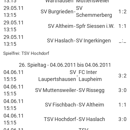
13:15
Warthausen
Muttensweiler
29.05.11
SV
SV Burgrieden
-
1
:
2
13:15
Schemmerberg
29.05.11
SV Altheim
-
Spfr Siessen i.W.
1
:
1
13:15
29.05.11
SV Haslach
-
SV Ingerkingen
_
:
_
13:15
Spielfrei: TSV Hochdorf
26. Spieltag - 04.06.2011 bis 04.06.2011
04.06.11
SV
FC Inter
-
3
:
2
15:15
Laupertshausen
Laupheim
04.06.11
SV Muttensweiler
-
SV Rissegg
3
:
0
15:15
04.06.11
SV Fischbach
-
SV Altheim
1
:
1
15:15
04.06.11
TSV Hochdorf
-
SV Haslach
3
:
0
15:15