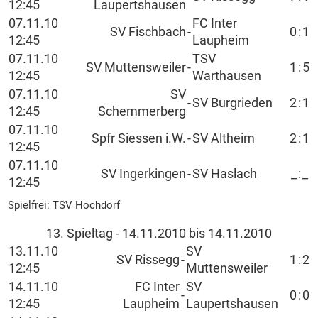
12:45
Laupertshausen
07.11.10
FC Inter
SV Fischbach
-
0
:
1
12:45
Laupheim
07.11.10
TSV
SV Muttensweiler
-
1
:
5
12:45
Warthausen
07.11.10
SV
-
SV Burgrieden
2
:
1
12:45
Schemmerberg
07.11.10
Spfr Siessen i.W.
-
SV Altheim
2
:
1
12:45
07.11.10
SV Ingerkingen
-
SV Haslach
_
:
_
12:45
Spielfrei: TSV Hochdorf
13. Spieltag - 14.11.2010 bis 14.11.2010
13.11.10
SV
SV Rissegg
-
1
:
2
12:45
Muttensweiler
14.11.10
FC Inter
SV
-
0
:
0
12:45
Laupheim
Laupertshausen