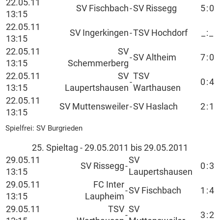
22.05.11
SV Fischbach
-
SV Rissegg
5
:
0
13:15
22.05.11
SV Ingerkingen
-
TSV Hochdorf
_
:
_
13:15
22.05.11
SV
-
SV Altheim
7
:
0
13:15
Schemmerberg
22.05.11
SV
TSV
-
0
:
4
13:15
Laupertshausen
Warthausen
22.05.11
SV Muttensweiler
-
SV Haslach
2
:
1
13:15
Spielfrei: SV Burgrieden
25. Spieltag - 29.05.2011 bis 29.05.2011
29.05.11
SV
SV Rissegg
-
0
:
3
13:15
Laupertshausen
29.05.11
FC Inter
-
SV Fischbach
1
:
4
13:15
Laupheim
29.05.11
TSV
SV
-
3
:
2