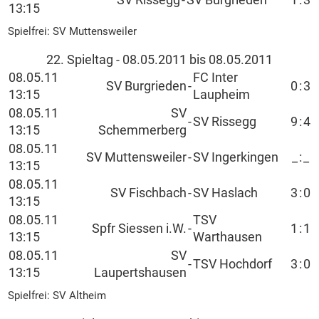
SV Rissegg
-
SV Burgrieden
1
:
3
13:15
Spielfrei: SV Muttensweiler
22. Spieltag - 08.05.2011 bis 08.05.2011
08.05.11
FC Inter
SV Burgrieden
-
0
:
3
13:15
Laupheim
08.05.11
SV
-
SV Rissegg
9
:
4
13:15
Schemmerberg
08.05.11
SV Muttensweiler
-
SV Ingerkingen
_
:
_
13:15
08.05.11
SV Fischbach
-
SV Haslach
3
:
0
13:15
08.05.11
TSV
Spfr Siessen i.W.
-
1
:
1
13:15
Warthausen
08.05.11
SV
-
TSV Hochdorf
3
:
0
13:15
Laupertshausen
Spielfrei: SV Altheim