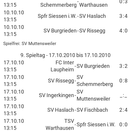
-
0
:
3
13:15
Schemmerberg
Warthausen
10.10.10
Spfr Siessen i.W.
-
SV Haslach
3
:
4
13:15
10.10.10
SV Burgrieden
-
SV Rissegg
4
:
0
13:15
Spielfrei: SV Muttensweiler
9. Spieltag - 17.10.2010 bis 17.10.2010
17.10.10
FC Inter
-
SV Burgrieden
3
:
2
13:15
Laupheim
17.10.10
SV
SV Rissegg
-
0
:
8
13:15
Schemmerberg
17.10.10
SV
SV Ingerkingen
-
_
:
_
13:15
Muttensweiler
17.10.10
SV Haslach
-
SV Fischbach
2
:
4
13:15
17.10.10
TSV
-
Spfr Siessen i.W.
0
:
0
13:15
Warthausen