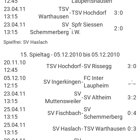
12:45
Laupertshausen
23.04.11
TSV
-
TSV Hochdorf
3
:
0
13:15
Warthausen
23.04.11
SV
Spfr Siessen
-
2
:
0
13:15
Schemmerberg
i.W.
Spielfrei: SV Haslach
15. Spieltag - 05.12.2010 bis 05.12.2010
20.11.10
TSV Hochdorf
-
SV Rissegg
3
:
0
12:45
05.12.10
FC Inter
SV Ingerkingen
-
_
:
_
12:15
Laupheim
23.04.11
SV
-
SV Altheim
3
:
2
13:15
Muttensweiler
25.04.11
SV
SV Fischbach
-
0
:
4
13:15
Schemmerberg
25.04.11
SV Haslach
-
TSV Warthausen
0
:
3
13:15