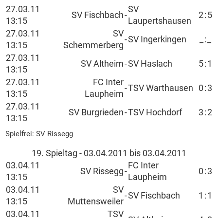
27.03.11
SV
SV Fischbach
-
2
:
5
13:15
Laupertshausen
27.03.11
SV
-
SV Ingerkingen
_
:
_
13:15
Schemmerberg
27.03.11
SV Altheim
-
SV Haslach
5
:
1
13:15
27.03.11
FC Inter
-
TSV Warthausen
0
:
3
13:15
Laupheim
27.03.11
SV Burgrieden
-
TSV Hochdorf
3
:
2
13:15
Spielfrei: SV Rissegg
19. Spieltag - 03.04.2011 bis 03.04.2011
03.04.11
FC Inter
SV Rissegg
-
0
:
3
13:15
Laupheim
03.04.11
SV
-
SV Fischbach
1
:
1
13:15
Muttensweiler
03.04.11
TSV