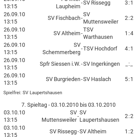
-
SV Rissegg
3
:
1
13:15
Laupheim
26.09.10
SV
SV Fischbach
-
2
:
2
13:15
Muttensweiler
26.09.10
TSV
SV Altheim
-
1
:
4
13:15
Warthausen
26.09.10
SV
-
TSV Hochdorf
4
:
1
13:15
Schemmerberg
26.09.10
Spfr Siessen i.W.
-
SV Ingerkingen
_
:
_
13:15
26.09.10
SV Burgrieden
-
SV Haslach
5
:
1
13:15
Spielfrei: SV Laupertshausen
7. Spieltag - 03.10.2010 bis 03.10.2010
03.10.10
SV
SV
-
2
:
2
13:15
Muttensweiler
Laupertshausen
03.10.10
SV Rissegg
-
SV Altheim
1
:
2
13:15