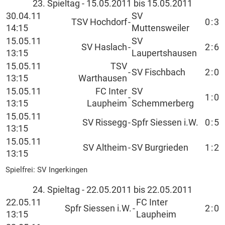
23. Spieltag - 15.05.2011 bis 15.05.2011
30.04.11
SV
TSV Hochdorf
-
0
:
3
14:15
Muttensweiler
15.05.11
SV
SV Haslach
-
2
:
6
13:15
Laupertshausen
15.05.11
TSV
-
SV Fischbach
2
:
0
13:15
Warthausen
15.05.11
FC Inter
SV
-
1
:
0
13:15
Laupheim
Schemmerberg
15.05.11
SV Rissegg
-
Spfr Siessen i.W.
0
:
5
13:15
15.05.11
SV Altheim
-
SV Burgrieden
1
:
2
13:15
Spielfrei: SV Ingerkingen
24. Spieltag - 22.05.2011 bis 22.05.2011
22.05.11
FC Inter
Spfr Siessen i.W.
-
2
:
0
13:15
Laupheim