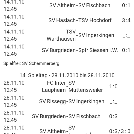
14.11.10
SV Altheim
-
SV Fischbach
0
:
1
12:45
14.11.10
SV Haslach
-
TSV Hochdorf
3
:
4
12:45
14.11.10
TSV
-
SV Ingerkingen
_
:
_
12:45
Warthausen
14.11.10
SV Burgrieden
-
Spfr Siessen i.W.
0
:
1
12:45
Spielfrei: SV Schemmerberg
14. Spieltag - 28.11.2010 bis 28.11.2010
28.11.10
FC Inter
SV
-
1
:
0
12:45
Laupheim
Muttensweiler
28.11.10
SV Rissegg
-
SV Ingerkingen
_
:
_
12:45
28.11.10
SV Burgrieden
-
SV Fischbach
0
:
3
12:45
28.11.10
SV
SV Altheim
-
0
:
3
/
3
:
0