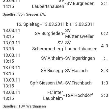
30.04.11
SV
-
SV Burgrieden
3
:
1
14:15
Laupertshausen
Spielfrei: Spfr Siessen i.W.
16. Spieltag - 13.03.2011 bis 13.03.2011
13.03.11
SV
SV Burgrieden
-
0
:
2
13:15
Muttensweiler
13.03.11
SV
SV
-
4
:
0
13:15
Schemmerberg
Laupertshausen
13.03.11
SV Altheim
-
SV Ingerkingen
_
:
_
13:15
13.03.11
SV Rissegg
-
SV Haslach
3
:
3
13:15
13.03.11
Spfr Siessen i.W.
-
SV Fischbach
1
:
0
13:15
13.03.11
FC Inter
-
TSV Hochdorf
3
:
0
13:15
Laupheim
Spielfrei: TSV Warthausen