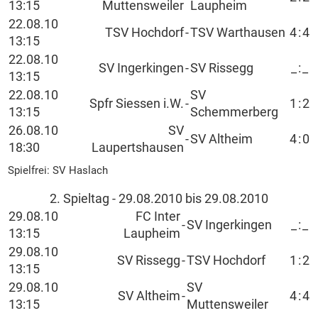
13:15
Muttensweiler
Laupheim
22.08.10
TSV Hochdorf
-
TSV Warthausen
4
:
4
13:15
22.08.10
SV Ingerkingen
-
SV Rissegg
_
:
_
13:15
22.08.10
SV
Spfr Siessen i.W.
-
1
:
2
13:15
Schemmerberg
26.08.10
SV
-
SV Altheim
4
:
0
18:30
Laupertshausen
Spielfrei: SV Haslach
2. Spieltag - 29.08.2010 bis 29.08.2010
29.08.10
FC Inter
-
SV Ingerkingen
_
:
_
13:15
Laupheim
29.08.10
SV Rissegg
-
TSV Hochdorf
1
:
2
13:15
29.08.10
SV
SV Altheim
-
4
:
4
13:15
Muttensweiler