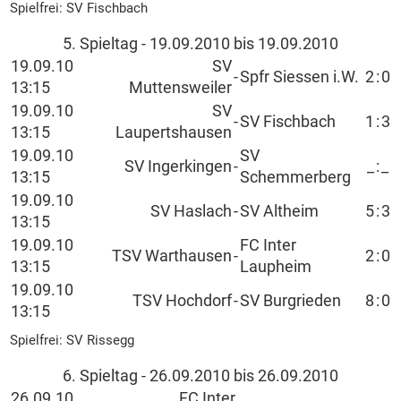
Spielfrei: SV Fischbach
5. Spieltag - 19.09.2010 bis 19.09.2010
19.09.10
SV
-
Spfr Siessen i.W.
2
:
0
13:15
Muttensweiler
19.09.10
SV
-
SV Fischbach
1
:
3
13:15
Laupertshausen
19.09.10
SV
SV Ingerkingen
-
_
:
_
13:15
Schemmerberg
19.09.10
SV Haslach
-
SV Altheim
5
:
3
13:15
19.09.10
FC Inter
TSV Warthausen
-
2
:
0
13:15
Laupheim
19.09.10
TSV Hochdorf
-
SV Burgrieden
8
:
0
13:15
Spielfrei: SV Rissegg
6. Spieltag - 26.09.2010 bis 26.09.2010
26.09.10
FC Inter