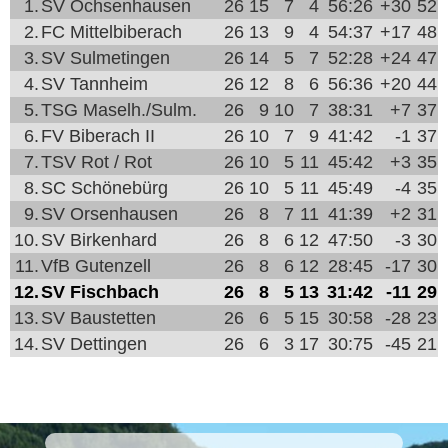
1.
SV Ochsenhausen
26
15
7
4
56:26
+30
52
2.
FC Mittelbiberach
26
13
9
4
54:37
+17
48
3.
SV Sulmetingen
26
14
5
7
52:28
+24
47
4.
SV Tannheim
26
12
8
6
56:36
+20
44
5.
TSG Maselh./Sulm.
26
9
10
7
38:31
+7
37
6.
FV Biberach II
26
10
7
9
41:42
-1
37
7.
TSV Rot / Rot
26
10
5
11
45:42
+3
35
8.
SC Schönebürg
26
10
5
11
45:49
-4
35
9.
SV Orsenhausen
26
8
7
11
41:39
+2
31
10.
SV Birkenhard
26
8
6
12
47:50
-3
30
11.
VfB Gutenzell
26
8
6
12
28:45
-17
30
12.
SV Fischbach
26
8
5
13
31:42
-11
29
13.
SV Baustetten
26
6
5
15
30:58
-28
23
14.
SV Dettingen
26
6
3
17
30:75
-45
21