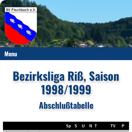
Menu
Bezirksliga Riß, Saison
1998/1999
Abschlußtabelle
Sp
S
U
N
T
TV
P