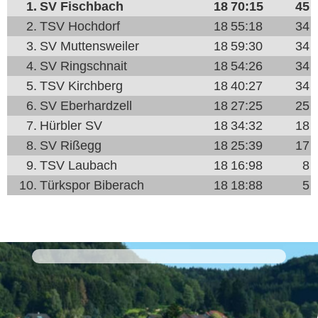
1.
SV Fischbach
18
70:15
45
2.
TSV Hochdorf
18
55:18
34
3.
SV Muttensweiler
18
59:30
34
4.
SV Ringschnait
18
54:26
34
5.
TSV Kirchberg
18
40:27
34
6.
SV Eberhardzell
18
27:25
25
7.
Hürbler SV
18
34:32
18
8.
SV Rißegg
18
25:39
17
9.
TSV Laubach
18
16:98
8
10.
Türkspor Biberach
18
18:88
5