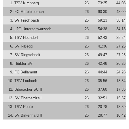
1.
TSV Kirchberg
26
73:25
44:08
2.
FC Mittelbiberach
26
90:30
43:09
3.
SV Fischbach
26
59:23
38:14
4.
LJG Unterschwarzach
26
54:38
34:18
5.
TSV Hochdorf
26
52:43
28:24
6.
SV Rißegg
26
41:36
27:25
7.
SV Ringschnait
26
49:47
27:25
8.
Hürbler SV
26
42:48
26:26
9.
FC Bellamont
26
44:44
24:28
10.
TSV Laubach
26
35:56
18:34
11.
Biberacher SC II
26
37:60
17:35
12.
SV Eberhardzell
26
32:51
15:37
13.
TSV Reute
26
20:78
13:39
14.
SV Birkenhard II
26
28:77
10:42