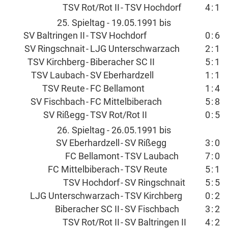
TSV Rot/Rot II
-
TSV Hochdorf
4
:
1
25. Spieltag - 19.05.1991 bis
SV Baltringen II
-
TSV Hochdorf
0
:
6
SV Ringschnait
-
LJG Unterschwarzach
2
:
1
TSV Kirchberg
-
Biberacher SC II
5
:
1
TSV Laubach
-
SV Eberhardzell
1
:
1
TSV Reute
-
FC Bellamont
1
:
4
SV Fischbach
-
FC Mittelbiberach
5
:
8
SV Rißegg
-
TSV Rot/Rot II
0
:
5
26. Spieltag - 26.05.1991 bis
SV Eberhardzell
-
SV Rißegg
3
:
0
FC Bellamont
-
TSV Laubach
7
:
0
FC Mittelbiberach
-
TSV Reute
5
:
1
TSV Hochdorf
-
SV Ringschnait
5
:
5
LJG Unterschwarzach
-
TSV Kirchberg
0
:
2
Biberacher SC II
-
SV Fischbach
3
:
2
TSV Rot/Rot II
-
SV Baltringen II
4
:
2