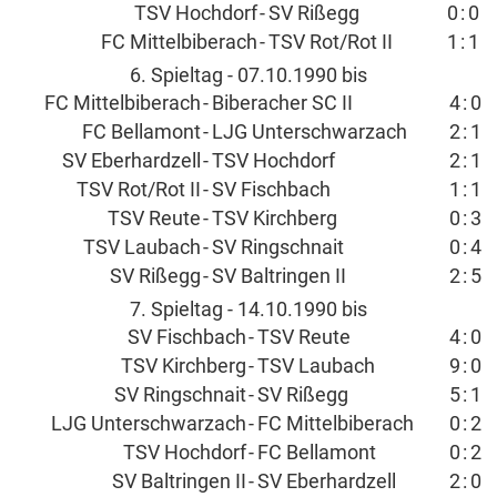
TSV Hochdorf
-
SV Rißegg
0
:
0
FC Mittelbiberach
-
TSV Rot/Rot II
1
:
1
6. Spieltag - 07.10.1990 bis
FC Mittelbiberach
-
Biberacher SC II
4
:
0
FC Bellamont
-
LJG Unterschwarzach
2
:
1
SV Eberhardzell
-
TSV Hochdorf
2
:
1
TSV Rot/Rot II
-
SV Fischbach
1
:
1
TSV Reute
-
TSV Kirchberg
0
:
3
TSV Laubach
-
SV Ringschnait
0
:
4
SV Rißegg
-
SV Baltringen II
2
:
5
7. Spieltag - 14.10.1990 bis
SV Fischbach
-
TSV Reute
4
:
0
TSV Kirchberg
-
TSV Laubach
9
:
0
SV Ringschnait
-
SV Rißegg
5
:
1
LJG Unterschwarzach
-
FC Mittelbiberach
0
:
2
TSV Hochdorf
-
FC Bellamont
0
:
2
SV Baltringen II
-
SV Eberhardzell
2
:
0