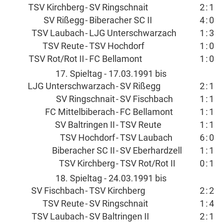
TSV Kirchberg
-
SV Ringschnait
2
:
1
SV Rißegg
-
Biberacher SC II
4
:
0
TSV Laubach
-
LJG Unterschwarzach
1
:
3
TSV Reute
-
TSV Hochdorf
1
:
0
TSV Rot/Rot II
-
FC Bellamont
1
:
0
17. Spieltag - 17.03.1991 bis
LJG Unterschwarzach
-
SV Rißegg
2
:
1
SV Ringschnait
-
SV Fischbach
1
:
1
FC Mittelbiberach
-
FC Bellamont
1
:
1
SV Baltringen II
-
TSV Reute
1
:
1
TSV Hochdorf
-
TSV Laubach
6
:
0
Biberacher SC II
-
SV Eberhardzell
1
:
1
TSV Kirchberg
-
TSV Rot/Rot II
0
:
1
18. Spieltag - 24.03.1991 bis
SV Fischbach
-
TSV Kirchberg
2
:
2
TSV Reute
-
SV Ringschnait
1
:
4
TSV Laubach
-
SV Baltringen II
2
:
1