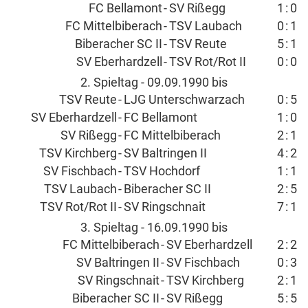
FC Bellamont
-
SV Rißegg
1
:
0
FC Mittelbiberach
-
TSV Laubach
0
:
1
Biberacher SC II
-
TSV Reute
5
:
1
SV Eberhardzell
-
TSV Rot/Rot II
0
:
0
2. Spieltag - 09.09.1990 bis
TSV Reute
-
LJG Unterschwarzach
0
:
5
SV Eberhardzell
-
FC Bellamont
1
:
0
SV Rißegg
-
FC Mittelbiberach
2
:
1
TSV Kirchberg
-
SV Baltringen II
4
:
2
SV Fischbach
-
TSV Hochdorf
1
:
1
TSV Laubach
-
Biberacher SC II
2
:
5
TSV Rot/Rot II
-
SV Ringschnait
7
:
1
3. Spieltag - 16.09.1990 bis
FC Mittelbiberach
-
SV Eberhardzell
2
:
2
SV Baltringen II
-
SV Fischbach
0
:
3
SV Ringschnait
-
TSV Kirchberg
2
:
1
Biberacher SC II
-
SV Rißegg
5
:
5