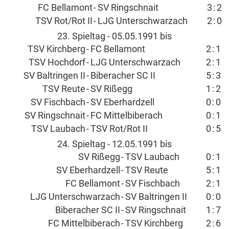
FC Bellamont
-
SV Ringschnait
3
:
2
TSV Rot/Rot II
-
LJG Unterschwarzach
2
:
0
23. Spieltag - 05.05.1991 bis
TSV Kirchberg
-
FC Bellamont
2
:
1
TSV Hochdorf
-
LJG Unterschwarzach
2
:
1
SV Baltringen II
-
Biberacher SC II
5
:
3
TSV Reute
-
SV Rißegg
1
:
2
SV Fischbach
-
SV Eberhardzell
0
:
0
SV Ringschnait
-
FC Mittelbiberach
0
:
1
TSV Laubach
-
TSV Rot/Rot II
0
:
5
24. Spieltag - 12.05.1991 bis
SV Rißegg
-
TSV Laubach
0
:
1
SV Eberhardzell
-
TSV Reute
5
:
1
FC Bellamont
-
SV Fischbach
2
:
1
LJG Unterschwarzach
-
SV Baltringen II
0
:
0
Biberacher SC II
-
SV Ringschnait
1
:
7
FC Mittelbiberach
-
TSV Kirchberg
2
:
6