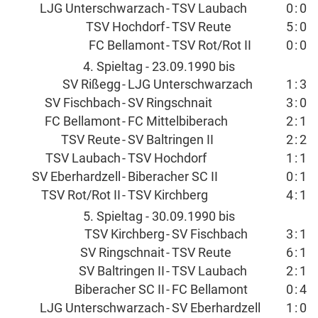
LJG Unterschwarzach
-
TSV Laubach
0
:
0
TSV Hochdorf
-
TSV Reute
5
:
0
FC Bellamont
-
TSV Rot/Rot II
0
:
0
4. Spieltag - 23.09.1990 bis
SV Rißegg
-
LJG Unterschwarzach
1
:
3
SV Fischbach
-
SV Ringschnait
3
:
0
FC Bellamont
-
FC Mittelbiberach
2
:
1
TSV Reute
-
SV Baltringen II
2
:
2
TSV Laubach
-
TSV Hochdorf
1
:
1
SV Eberhardzell
-
Biberacher SC II
0
:
1
TSV Rot/Rot II
-
TSV Kirchberg
4
:
1
5. Spieltag - 30.09.1990 bis
TSV Kirchberg
-
SV Fischbach
3
:
1
SV Ringschnait
-
TSV Reute
6
:
1
SV Baltringen II
-
TSV Laubach
2
:
1
Biberacher SC II
-
FC Bellamont
0
:
4
LJG Unterschwarzach
-
SV Eberhardzell
1
:
0