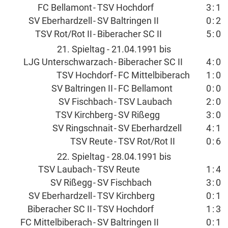
FC Bellamont
-
TSV Hochdorf
3
:
1
SV Eberhardzell
-
SV Baltringen II
0
:
2
TSV Rot/Rot II
-
Biberacher SC II
5
:
0
21. Spieltag - 21.04.1991 bis
LJG Unterschwarzach
-
Biberacher SC II
4
:
0
TSV Hochdorf
-
FC Mittelbiberach
1
:
0
SV Baltringen II
-
FC Bellamont
0
:
0
SV Fischbach
-
TSV Laubach
2
:
0
TSV Kirchberg
-
SV Rißegg
3
:
0
SV Ringschnait
-
SV Eberhardzell
4
:
1
TSV Reute
-
TSV Rot/Rot II
0
:
6
22. Spieltag - 28.04.1991 bis
TSV Laubach
-
TSV Reute
1
:
4
SV Rißegg
-
SV Fischbach
3
:
0
SV Eberhardzell
-
TSV Kirchberg
0
:
1
Biberacher SC II
-
TSV Hochdorf
1
:
3
FC Mittelbiberach
-
SV Baltringen II
0
:
1