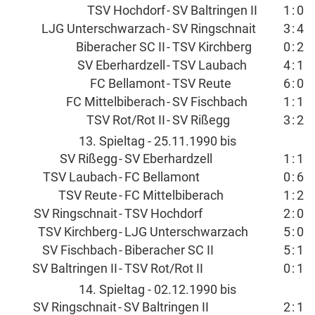
TSV Hochdorf
-
SV Baltringen II
1
:
0
LJG Unterschwarzach
-
SV Ringschnait
3
:
4
Biberacher SC II
-
TSV Kirchberg
0
:
2
SV Eberhardzell
-
TSV Laubach
4
:
1
FC Bellamont
-
TSV Reute
6
:
0
FC Mittelbiberach
-
SV Fischbach
1
:
1
TSV Rot/Rot II
-
SV Rißegg
3
:
2
13. Spieltag - 25.11.1990 bis
SV Rißegg
-
SV Eberhardzell
1
:
1
TSV Laubach
-
FC Bellamont
0
:
6
TSV Reute
-
FC Mittelbiberach
1
:
2
SV Ringschnait
-
TSV Hochdorf
2
:
0
TSV Kirchberg
-
LJG Unterschwarzach
5
:
0
SV Fischbach
-
Biberacher SC II
5
:
1
SV Baltringen II
-
TSV Rot/Rot II
0
:
1
14. Spieltag - 02.12.1990 bis
SV Ringschnait
-
SV Baltringen II
2
:
1