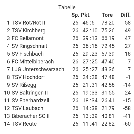
Tabelle
Sp.
Pkt.
Tore
Diff.
1
TSV Rot/Rot II
26
46 :
6
78:20
58
2
TSV Kirchberg
26
42 :
10
75:26
49
3
FC Bellamont
26
39 :
13
66:19
47
4
SV Ringschnait
26
36 :
16
72:45
27
5
SV Fischbach
26
29 :
23
57:39
18
6
FC Mittelbiberach
26
27 :
25
47:40
7
7
LJG Unterschwarzach
26
25 :
27
43:36
7
8
TSV Hochdorf
26
24 :
28
47:48
-1
9
SV Rißegg
26
21 :
31
42:56
-14
10
SV Baltringen II
26
19 :
33
31:55
-24
11
SV Eberhardzell
26
18 :
34
26:41
-15
12
TSV Laubach
26
14 :
38
21:79
-58
13
Biberacher SC II
26
13 :
39
40:81
-41
14
TSV Reute
26
11 :
41
22:82
-60