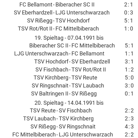
FC Bellamont
-
Biberacher SC II
2
:
1
SV Eberhardzell
-
LJG Unterschwarzach
0
:
3
SV Rißegg
-
TSV Hochdorf
5
:
1
TSV Rot/Rot II
-
FC Mittelbiberach
1
:
0
19. Spieltag - 07.04.1991 bis
Biberacher SC II
-
FC Mittelbiberach
5
:
1
LJG Unterschwarzach
-
FC Bellamont
1
:
1
TSV Hochdorf
-
SV Eberhardzell
3
:
1
SV Fischbach
-
TSV Rot/Rot II
1
:
2
TSV Kirchberg
-
TSV Reute
5
:
0
SV Ringschnait
-
TSV Laubach
3
:
0
SV Baltringen II
-
SV Rißegg
0
:
1
20. Spieltag - 14.04.1991 bis
TSV Reute
-
SV Fischbach
2
:
2
TSV Laubach
-
TSV Kirchberg
2
:
3
SV Rißegg
-
SV Ringschnait
4
:
3
FC Mittelbiberach
-
LJG Unterschwarzach
2
:
2