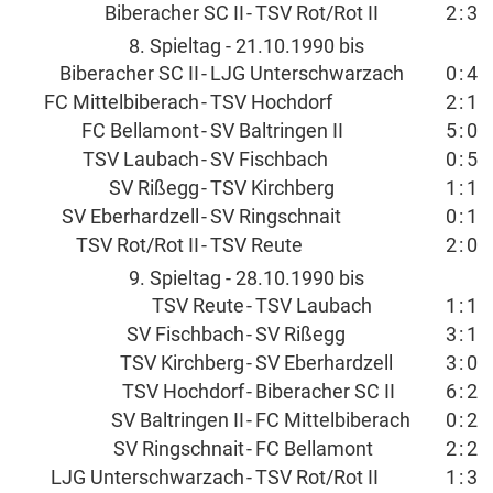
Biberacher SC II
-
TSV Rot/Rot II
2
:
3
8. Spieltag - 21.10.1990 bis
Biberacher SC II
-
LJG Unterschwarzach
0
:
4
FC Mittelbiberach
-
TSV Hochdorf
2
:
1
FC Bellamont
-
SV Baltringen II
5
:
0
TSV Laubach
-
SV Fischbach
0
:
5
SV Rißegg
-
TSV Kirchberg
1
:
1
SV Eberhardzell
-
SV Ringschnait
0
:
1
TSV Rot/Rot II
-
TSV Reute
2
:
0
9. Spieltag - 28.10.1990 bis
TSV Reute
-
TSV Laubach
1
:
1
SV Fischbach
-
SV Rißegg
3
:
1
TSV Kirchberg
-
SV Eberhardzell
3
:
0
TSV Hochdorf
-
Biberacher SC II
6
:
2
SV Baltringen II
-
FC Mittelbiberach
0
:
2
SV Ringschnait
-
FC Bellamont
2
:
2
LJG Unterschwarzach
-
TSV Rot/Rot II
1
:
3