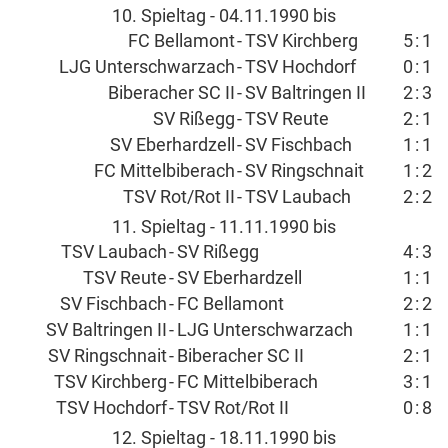
10. Spieltag - 04.11.1990 bis
FC Bellamont
-
TSV Kirchberg
5
:
1
LJG Unterschwarzach
-
TSV Hochdorf
0
:
1
Biberacher SC II
-
SV Baltringen II
2
:
3
SV Rißegg
-
TSV Reute
2
:
1
SV Eberhardzell
-
SV Fischbach
1
:
1
FC Mittelbiberach
-
SV Ringschnait
1
:
2
TSV Rot/Rot II
-
TSV Laubach
2
:
2
11. Spieltag - 11.11.1990 bis
TSV Laubach
-
SV Rißegg
4
:
3
TSV Reute
-
SV Eberhardzell
1
:
1
SV Fischbach
-
FC Bellamont
2
:
2
SV Baltringen II
-
LJG Unterschwarzach
1
:
1
SV Ringschnait
-
Biberacher SC II
2
:
1
TSV Kirchberg
-
FC Mittelbiberach
3
:
1
TSV Hochdorf
-
TSV Rot/Rot II
0
:
8
12. Spieltag - 18.11.1990 bis