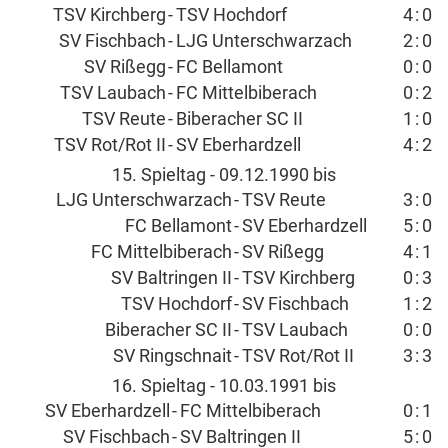
TSV Kirchberg
-
TSV Hochdorf
4
:
0
SV Fischbach
-
LJG Unterschwarzach
2
:
0
SV Rißegg
-
FC Bellamont
0
:
0
TSV Laubach
-
FC Mittelbiberach
0
:
2
TSV Reute
-
Biberacher SC II
1
:
0
TSV Rot/Rot II
-
SV Eberhardzell
4
:
2
15. Spieltag - 09.12.1990 bis
LJG Unterschwarzach
-
TSV Reute
3
:
0
FC Bellamont
-
SV Eberhardzell
5
:
0
FC Mittelbiberach
-
SV Rißegg
4
:
1
SV Baltringen II
-
TSV Kirchberg
0
:
3
TSV Hochdorf
-
SV Fischbach
1
:
2
Biberacher SC II
-
TSV Laubach
0
:
0
SV Ringschnait
-
TSV Rot/Rot II
3
:
3
16. Spieltag - 10.03.1991 bis
SV Eberhardzell
-
FC Mittelbiberach
0
:
1
SV Fischbach
-
SV Baltringen II
5
:
0