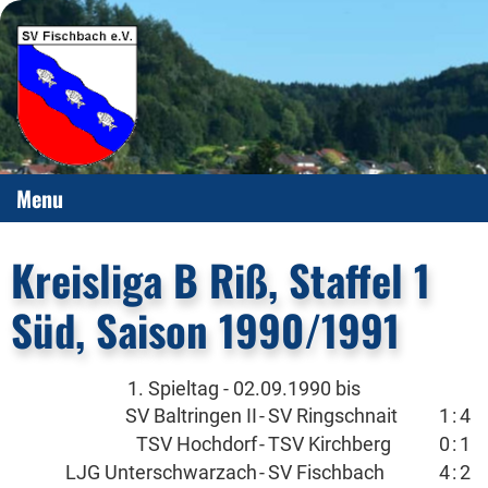
Menu
Kreisliga B Riß, Staffel 1
Süd, Saison 1990/1991
1. Spieltag - 02.09.1990 bis
SV Baltringen II
-
SV Ringschnait
1
:
4
TSV Hochdorf
-
TSV Kirchberg
0
:
1
LJG Unterschwarzach
-
SV Fischbach
4
:
2