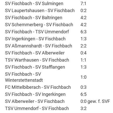
SV Fischbach - SV Sulmingen
7:1
SV Laupertshausen - SV Fischbach
0:2
SV Fischbach - SV Baltringen
4:2
SV Schemmerberg - SV Fischbach
4:2
SV Fischbach - TSV Ummendorf
6:3
SV Ingerkingen - SV Fischbach
1:3
SV Aßmannshardt - SV Fischbach
2:2
SV Fischbach - SV Alberweiler
0:4
TSV Warthausen - SV Fischbach
1:1
SV Fischbach - SV Stafflangen
1:3
SV Fischbach - SV
1:0
Winterstettenstadt
FC Mittelbiberach - SV Fischbach
0:3
SV Fischbach - SV Ingerkingen
6:5
SV Alberweiler - SV Fischbach
0:0 gew. f. SVF
TSV Ummendorf - SV Fischbach
3:2